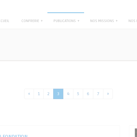
CCUEIL
CONFRERIE
+
PUBLICATIONS
+
NOS MISSIONS
+
NOS 
«
1
2
3
4
5
6
7
»