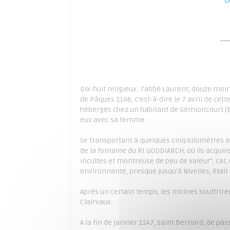
L
Dix-huit religieux; l'abbé Laurent, douze moin
de Pâques 1146, c'est-à-dire le 7 avril de cet
hébergés chez un habitant de Gémioncourt (Bai
eux avec sa femme.
Se transportant à quelques cinq kilomètres a
de la fontaine du RI GODDIARCH, où ils acquir
incultes et montreuse de peu de valeur", car, 
environnante, presque jusqu'à Nivelles, était
Après un certain temps, les moines souffrire
Clairvaux.
A la fin de janvier 1147, Saint Bernard, de pa