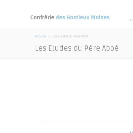
Confrérie
des Hostieux Moines
A
Accueil
Les études du Père Abbé
Les Etudes du Père Abbé