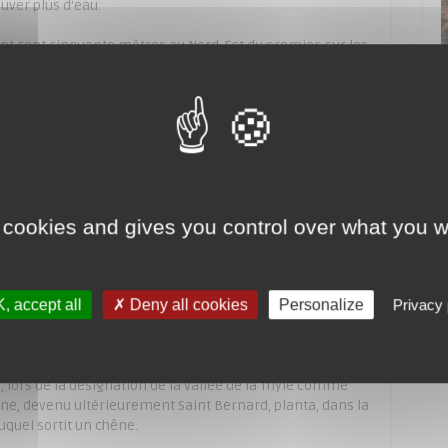
uver plus d'eau.
pt cent cinquante mètres au Nord-Est du premier, sur les
ation, émanant de membres de la famille des seigneurs de
 l'alleu de Villers que le seigneur Gauthier de Marbais,
ne donation de sa mère Judith... a donnée en eaux, bois,
vantes, à l'intérieur de sa seigneurie : depuis Terbersart
puis ce sart (S-D-A) jusqu'à Chevelipont, sur chaque rive de
n de Mellery".
 cookies and gives you control over what you w
ifs de l'abbaye ; le premier, sur la colline, deviendra
, accept all
Deny all cookies
Personalize
Privacy 
erie.
 lors de la désignation de la vallée de la Thyle comme
e, devenu ultérieurement Saint Bernard, planta, dans la
quel sortit un chêne.