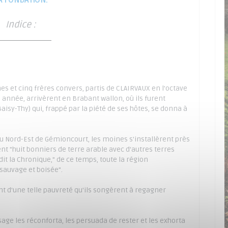
A FONDATION.
Indice :
es et cinq frères convers, partis de CLAIRVAUX en l'octave
te année, arrivèrent en Brabant wallon, où ils furent
sy-Thy) qui, frappé par la piété de ses hôtes, se donna à
u Nord-Est de Gémioncourt, les moines s'installèrent près
ent "huit bonniers de terre arable avec d'autres terres
dit la Chronique," de ce temps, toute la région
 sauvage et boisée".
nt d'une telle pauvreté qu'ils songèrent à regagner
ssage les réconforta, les persuada de rester et les exhorta