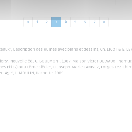
«
1
2
3
4
5
6
7
»
Citeaux", Description des Ruines avec plans et dessins, Ch. LICOT & E. L
llers", Nouvelle éd., G. BOULMONT, 1907, Maison Victor DELVAUX - Namur
ines (1132) au XXème Siècle", D. Joseph-Marie CANIVEZ, Forges Lez-Chim
n-Age", L. MOULIN, Hachette, 1989.