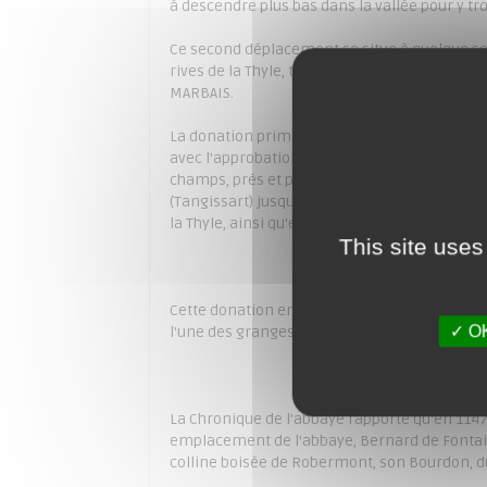
à descendre plus bas dans la vallée pour y tro
Ce second déplacement se situe à quelque se
rives de la Thyle, toujours sur la même don
MARBAIS.
La donation primitive comprend "une partie de
avec l'approbation de sa femme, confirmant u
champs, prés et pâturages dans les limites sui
(Tangissart) jusqu'au domaine de Villers et de
la Thyle, ainsi qu'elle est divisée par le chemi
This site uses
Cette donation englobe les deux sièges success
OK
l'une des granges de l'abbaye, celle de la Bov
La Chronique de l'abbaye rapporte qu'en 1147,
emplacement de l'abbaye, Bernard de Fontain
colline boisée de Robermont, son Bourdon, du